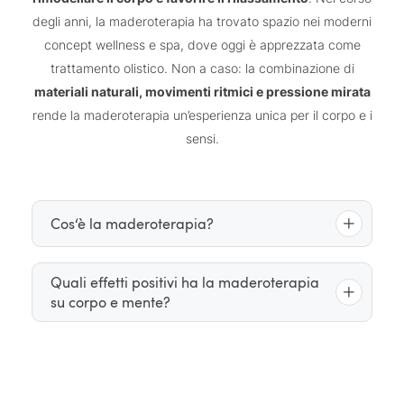
degli anni, la maderoterapia ha trovato spazio nei moderni
concept wellness e spa, dove oggi è apprezzata come
trattamento olistico. Non a caso: la combinazione di
materiali naturali, movimenti ritmici e pressione mirata
rende la maderoterapia un’esperienza unica per il corpo e i
sensi.
Cos‘è la maderoterapia?
La maderoterapia è una forma di massaggio
Quali effetti positivi ha la maderoterapia
su corpo e mente?
rulli, sfere e spatole in legno
manuale che utilizza
di diverse forme
. Gli strumenti sono progettati per
adattarsi all’anatomia del corpo e vengono fatti
La maderoterapia viene spesso utilizzata per
scorrere lungo la muscolatura, il tessuto connettivo
favorire la circolazione, sciogliere la muscolatura
e le vie linfatiche
. L’obiettivo è sciogliere le tensioni,