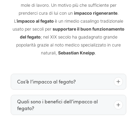
mole di lavoro. Un motivo più che sufficiente per
prenderci cura di lui con un
impacco rigenerante
.
L’
impacco al fegato
è un rimedio casalingo tradizionale
usato per secoli per
supportare il buon funzionamento
del fegato
; nel XIX secolo ha guadagnato grande
popolarità grazie al noto medico specializzato in cure
naturali,
Sebastian Kneipp
.
Cos’è l’impacco al fegato?
Di solito l’impacco al fegato è composto da tre
Quali sono i benefici dell’impacco al
fegato?
impacco umido e caldo
strati: un
posizionato a
contatto con la pelle nella zona del fegato, avvolto
panno asciutto
in un
, che a sua volta è rivestito da
Il fegato svolge un ruolo centrale nei processi di
uno strato finale
riscaldante
, come un panno di
disintossicazione dell’organismo, ecco perché la sua