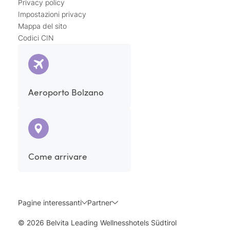
Privacy policy
rafforzare le difese
indirettamente a
Impostazioni privacy
dell’organismo
. Infine, l’impacco al fegato ha un
Mappa del sito
effetto calmante
sul sistema nervoso, in particolare
Codici CIN
su quello parasimpatico. Ecco perché dopo questo
impacco ci si sente profondamente rilassati.
Aeroporto Bolzano
Come arrivare
Pagine interessanti
Partner
© 2026 Belvita Leading Wellnesshotels Südtirol