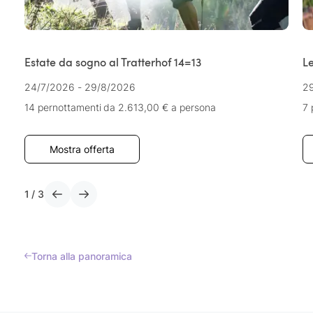
Estate da sogno al Tratterhof 14=13
Le
24/7/2026 - 29/8/2026
29
14 pernottamenti
da 2.613,00 €
a persona
7 
Mostra offerta
1
/
3
Torna alla panoramica