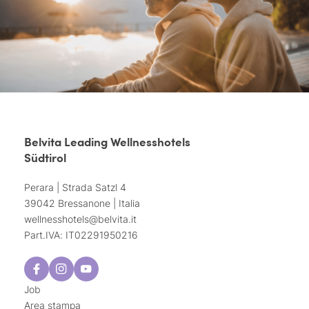
Belvita Leading Wellnesshotels
Südtirol
Perara | Strada Satzl 4
39042 Bressanone | Italia
wellnesshotels@
belvita.
it
Part.IVA: IT02291950216
Job
Area stampa