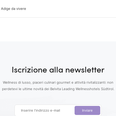
ige da vivere
o Adige da vivere
acanze
oni
oni
 con il cane
Iscrizione alla newsletter
Wellness di lusso, piaceri culinari gourmet e attività rivitalizzanti: non
perdetevi le ultime novità dei Belvita Leading Wellnesshotels Südtirol.
Inserire l'indirizzo e-mail
Inviare