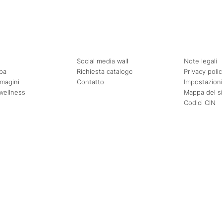
Social media wall
Note legali
pa
Richiesta catalogo
Privacy poli
mmagini
Contatto
Impostazioni
wellness
Mappa del s
Codici CIN
Agosto
Settembre
Mer
Gio
Ven
Sab
Dom
Lun
Mar
Mer
Gio
Ven
1
2
1
2
3
4
5
6
7
8
9
7
8
9
10
11
12
13
14
15
16
14
15
16
17
18
19
20
21
22
23
21
22
23
24
25