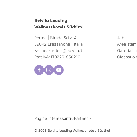
Belvita Leading
Wellnesshotels Südtirol
Perara | Strada Satzl 4
Job
39042 Bressanone | Italia
Area stam
wellnesshotels@
belvita.
it
Galleria i
Part.IVA: IT02291950216
Glossario 
Lun
Mar
3
4
10
11
Pagine interessanti
Partner
17
18
© 2026 Belvita Leading Wellnesshotels Südtirol