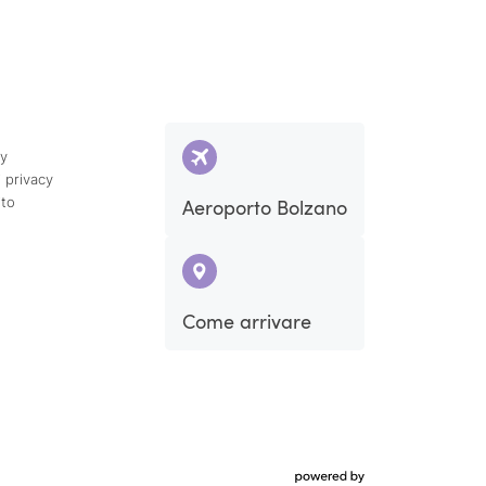
cy
 privacy
ito
Aeroporto Bolzano
Sab
Dom
Come arrivare
5
6
12
13
19
20
26
27