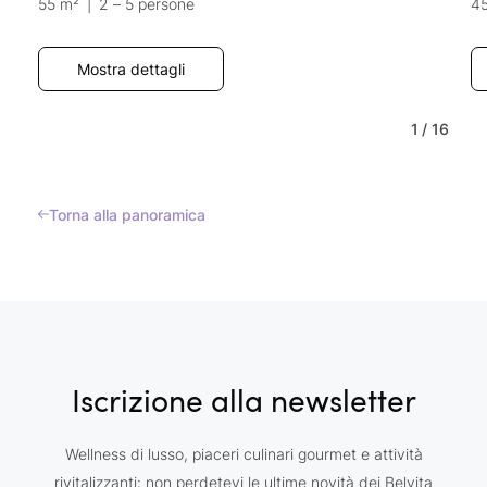
55 m²
|
2 – 5 persone
4
Mostra dettagli
1
/
16
Torna alla panoramica
Iscrizione alla newsletter
Wellness di lusso, piaceri culinari gourmet e attività
rivitalizzanti: non perdetevi le ultime novità dei Belvita