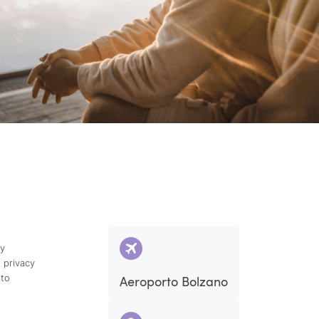
cy
 privacy
ito
Aeroporto Bolzano