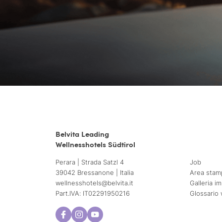
Belvita Leading
Wellnesshotels Südtirol
Perara | Strada Satzl 4
Job
39042 Bressanone | Italia
Area stam
wellnesshotels@
belvita.
it
Galleria i
Part.IVA: IT02291950216
Glossario 