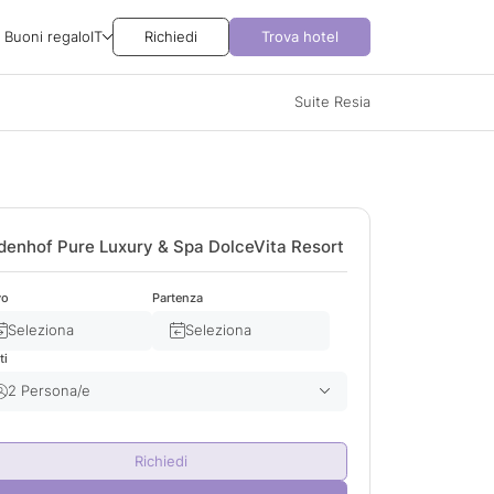
Buoni regalo
IT
Richiedi
Trova hotel
Suite Resia
denhof Pure Luxury & Spa DolceVita Resort
vo
Partenza
Seleziona
Seleziona
ti
2 Persona/e
Adulto/i
2
Richiedi
Bambino/i
0