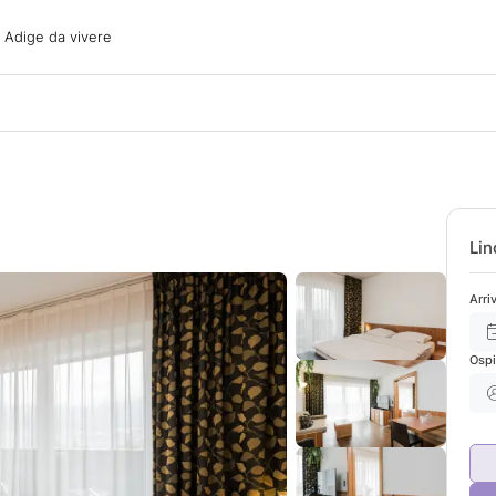
ige da vivere
o Adige da vivere
acanze
oni
oni
 con il cane
Lin
Arri
Ospi