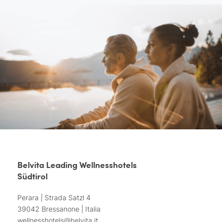
Belvita Leading Wellnesshotels
Südtirol
Perara | Strada Satzl 4
39042 Bressanone | Italia
wellnesshotels@
belvita.
it