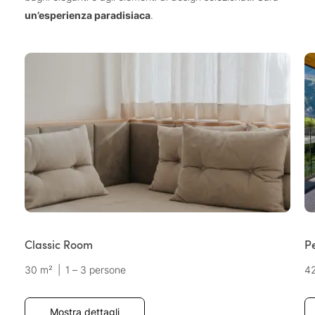
un’esperienza paradisiaca
.
Classic Room
P
30 m²
|
1 – 3 persone
4
Mostra dettagli