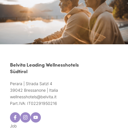
Belvita Leading Wellnesshotels
Südtirol
Perara | Strada Satzl 4
39042 Bressanone | Italia
wellnesshotels@
belvita.
it
Part.IVA: IT02291950216
Job