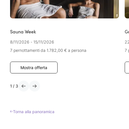
Sauna Week
G
8/11/2026 - 15/11/2026
2
7 pernottamenti
da 1.782,00 €
a persona
7 
Mostra offerta
1
/
3
Torna alla panoramica