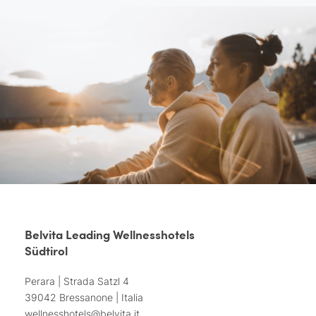
Belvita Leading Wellnesshotels
Südtirol
Perara | Strada Satzl 4
39042 Bressanone | Italia
wellnesshotels@
belvita.
it