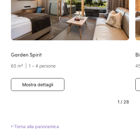
Garden Spirit
Bi
65 m²
|
1 – 4 persone
4
Mostra dettagli
1
/
28
Torna alla panoramica