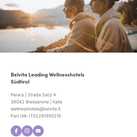
Belvita Leading Wellnesshotels
Südtirol
Perara | Strada Satzl 4
39042 Bressanone | Italia
wellnesshotels@
belvita.
it
Part.IVA: IT02291950216