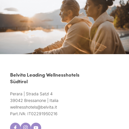
Belvita Leading Wellnesshotels
Südtirol
Perara | Strada Satzl 4
39042 Bressanone | Italia
wellnesshotels@
belvita.
it
Part.IVA: IT02291950216