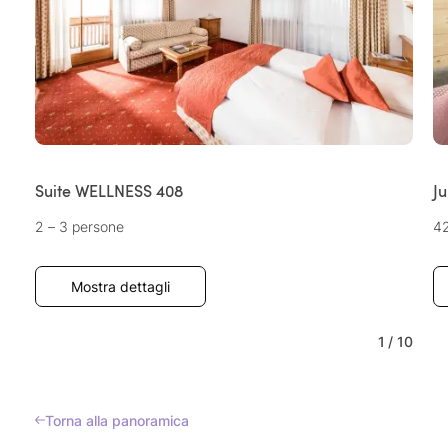
Suite WELLNESS 408
Ju
2 – 3 persone
4
Mostra dettagli
1
/
10
Torna alla panoramica