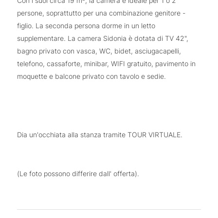
Con i suoi circa 19 m², la camera è ideale per 1 o 2
persone, soprattutto per una combinazione genitore -
figlio. La seconda persona dorme in un letto
supplementare. La camera Sidonia è dotata di TV 42",
bagno privato con vasca, WC, bidet, asciugacapelli,
telefono, cassaforte, minibar, WIFI gratuito, pavimento in
moquette e balcone privato con tavolo e sedie.
Dia un'occhiata alla stanza tramite TOUR VIRTUALE.
(Le foto possono differire dall' offerta).