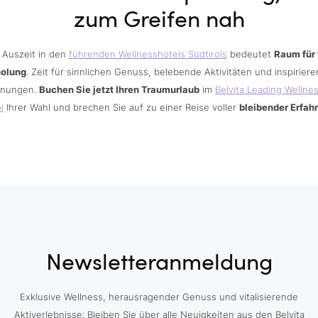
zum Greifen nah
 Auszeit in den
führenden Wellnesshotels Südtirols
bedeutet
Raum für 
holung
. Zeit für sinnlichen Genuss, belebende Aktivitäten und inspirier
nungen.
Buchen Sie jetzt Ihren Traumurlaub
im
Belvita Leading Wellne
l
Ihrer Wahl und brechen Sie auf zu einer Reise voller
bleibender Erfah
Newsletteranmeldung
Exklusive Wellness, herausragender Genuss und vitalisierende
Aktiverlebnisse: Bleiben Sie über alle Neuigkeiten aus den Belvita