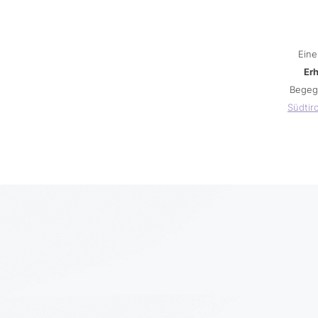
Eine
Er
Begeg
Südtiro