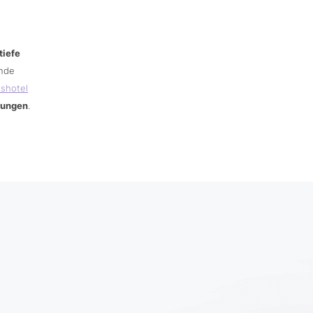
tiefe
ende
sshotel
rungen
.