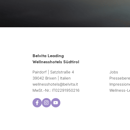
Belvita Leading
Wellnesshotels Südtirol
Pairdorf | Satzlstraße 4
Jobs
39042 Brixen | Italien
Pressebere
wellnesshotels@
belvita.
it
Impression
MwSt.-Nr.: IT02291950216
Wellness-L