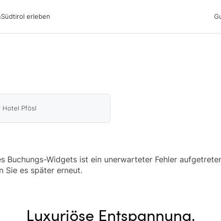
irol erleben
n
Südtirol erleben
G
ubsgebiete
ern
n
nswürdigkeiten
ub mit Hund
 Hotel Pfösl
 Buchungs-Widgets ist ein unerwarteter Fehler aufgetreten
n Sie es später erneut.
Luxuriöse Entspannung,