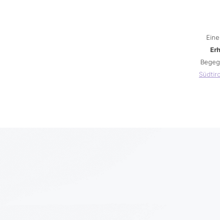
Eine
Er
Begeg
Südtiro