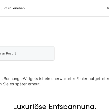
irol erleben
n
Südtirol erleben
G
ubsgebiete
ern
n
nswürdigkeiten
ub mit Hund
ran Resort
 Buchungs-Widgets ist ein unerwarteter Fehler aufgetreten
n Sie es später erneut.
Luxuriöse Entspannung,