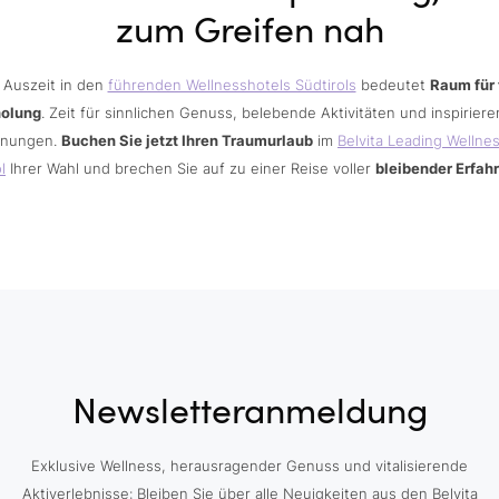
zum Greifen nah
 Auszeit in den
führenden Wellnesshotels Südtirols
bedeutet
Raum für 
holung
. Zeit für sinnlichen Genuss, belebende Aktivitäten und inspirier
nungen.
Buchen Sie jetzt Ihren Traumurlaub
im
Belvita Leading Wellne
l
Ihrer Wahl und brechen Sie auf zu einer Reise voller
bleibender Erfah
Newsletteranmeldung
Exklusive Wellness, herausragender Genuss und vitalisierende
Aktiverlebnisse: Bleiben Sie über alle Neuigkeiten aus den Belvita