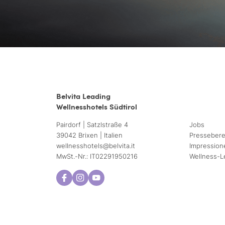
Belvita Leading
Wellnesshotels Südtirol
Pairdorf | Satzlstraße 4
Jobs
39042 Brixen | Italien
Pressebere
wellnesshotels@
belvita.
it
Impression
MwSt.-Nr.: IT02291950216
Wellness-L