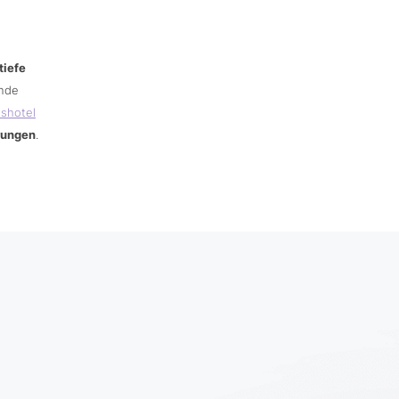
tiefe
ende
sshotel
rungen
.